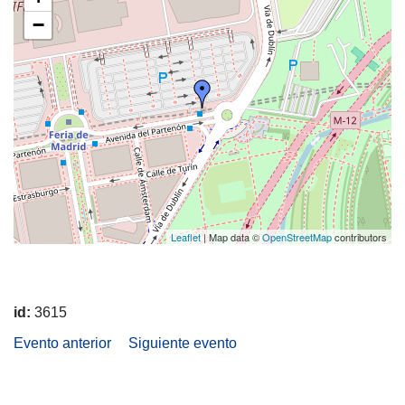
−
Leaflet
| Map data ©
OpenStreetMap
contributors
id:
3615
Evento anterior
Siguiente evento