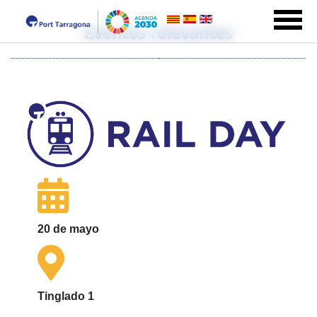
Eventos relevantes
20 de mayo
Tinglado 1