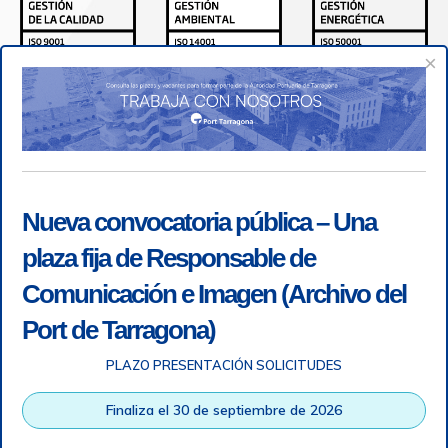
×
Nueva convocatoria pública – Una
plaza fija de Responsable de
Comunicación e Imagen (Archivo del
Port de Tarragona)
PLAZO PRESENTACIÓN SOLICITUDES
Accesibilidad
|
Nota legal
|
Info RGPD
|
Información de
grabación telefónica
|
SGSI
|
Login
Finaliza el 30 de septiembre de 2026
Autoridad Portuaria de Tarragona © Todos los derechos