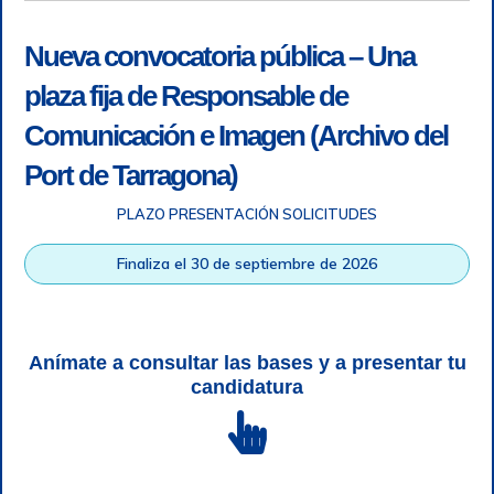
Nueva convocatoria pública – Una
plaza fija de Responsable de
Comunicación e Imagen (Archivo del
Port de Tarragona)
PLAZO PRESENTACIÓN SOLICITUDES
Accesibilidad
|
Nota legal
|
Info RGPD
|
Información de
grabación telefónica
|
SGSI
|
Login
Finaliza el 30 de septiembre de 2026
Autoridad Portuaria de Tarragona © Todos los derechos
reservados |
Diseño Web Responsive
| HTML 5 | CSS 3 |
WCAG 2 y WW3C
Anímate a consultar las bases y a presentar tu
candidatura