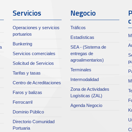
Servicios
Negocio
P
c
Operaciones y servicios
Tráficos
portuarios
M
Estadísticas
Bunkering
Ar
a
SEA - (Sistema de
Servicios comerciales
entregas de
Se
agroalimentarios)
p
Solicitud de Servicios
Terminales
Pa
Tarifas y tasas
Intermodalidad
M
Centro de Acreditaciones
Zona de Actividades
Te
Faros y balizas
Logísticas (ZAL)
F
Ferrocarril
Agenda Negocio
K
Dominio Público
Un
Directorio Comunidad
Portuaria
C