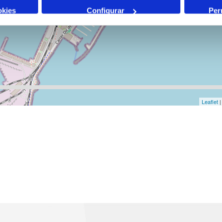
okies
Configurar
Per
Leaflet
|