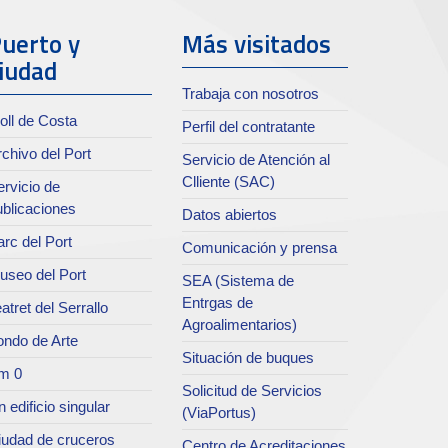
uerto y
Más visitados
iudad
Trabaja con nosotros
oll de Costa
Perfil del contratante
chivo del Port
Servicio de Atención al
Clliente (SAC)
rvicio de
ublicaciones
Datos abiertos
rc del Port
Comunicación y prensa
useo del Port
SEA (Sistema de
Entrgas de
atret del Serrallo
Agroalimentarios)
ondo de Arte
Situación de buques
m 0
Solicitud de Servicios
 edificio singular
(ViaPortus)
iudad de cruceros
Centro de Acreditaciones