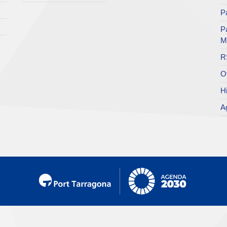
Pa
P
M
R
O
Hi
A