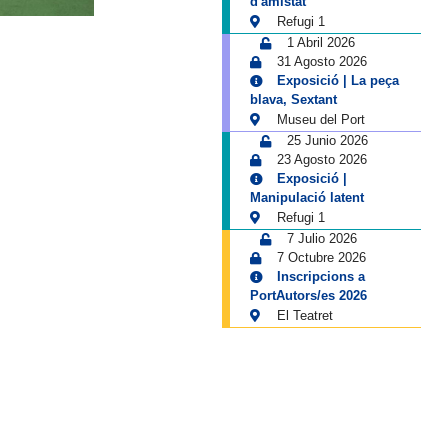
d'amistat
Refugi 1
1 Abril 2026
31 Agosto 2026
Exposició | La peça
blava, Sextant
Museu del Port
25 Junio 2026
23 Agosto 2026
Exposició |
Manipulació latent
Refugi 1
7 Julio 2026
7 Octubre 2026
Inscripcions a
PortAutors/es 2026
El Teatret