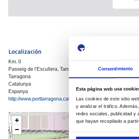
Localización
Km. 0
Consentimiento
Passeig de l'Escullera, Tarragona
Tarragona
Catalunya
Esta página web usa cookie
Espanya
Las cookies de este sitio we
http://www.porttarragona.cat/ca/port-i-ciutat/km-0
y analizar el tráfico. Ademá
redes sociales, publicidad y
+
que hayan recopilado a parti
−