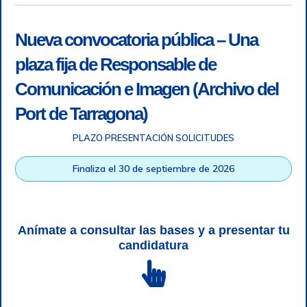
Nueva convocatoria pública – Una
plaza fija de Responsable de
Comunicación e Imagen (Archivo del
Port de Tarragona)
PLAZO PRESENTACIÓN SOLICITUDES
Accesibilidad
|
Nota legal
|
Info RGPD
|
Información de
grabación telefónica
|
SGSI
|
Login
Finaliza el 30 de septiembre de 2026
Autoridad Portuaria de Tarragona © Todos los derechos
reservados |
Diseño Web Responsive
| HTML 5 | CSS 3 |
WCAG 2 y WW3C
Anímate a consultar las bases y a presentar tu
candidatura