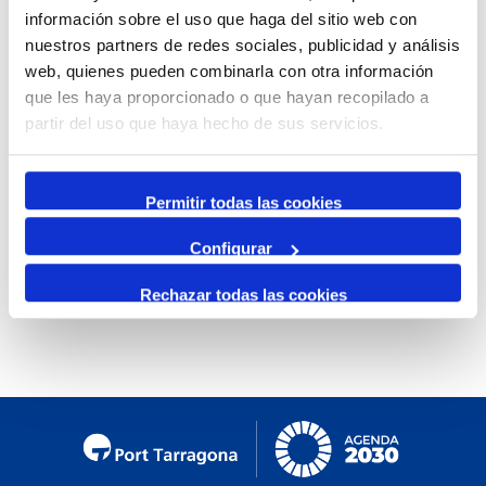
información sobre el uso que haga del sitio web con
Mensual
nuestros partners de redes sociales, publicidad y análisis
Ir al mes específico
web, quienes pueden combinarla con otra información
que les haya proporcionado o que hayan recopilado a
Día Anterior
partir del uso que haya hecho de sus servicios.
Domingo, 02. Febrero 2025
Siguiente Día
Permitir todas las cookies
Configurar
No se encontraron eventos
Rechazar todas las cookies