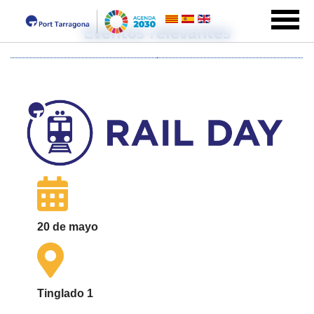
Eventos relevantes
20 de mayo
Tinglado 1