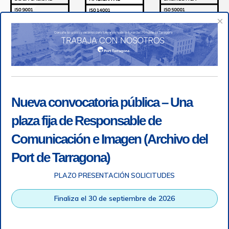
×
Nueva convocatoria pública – Una
plaza fija de Responsable de
Comunicación e Imagen (Archivo del
Port de Tarragona)
PLAZO PRESENTACIÓN SOLICITUDES
Accesibilidad
|
Nota legal
|
Info RGPD
|
Información de
grabación telefónica
|
SGSI
|
Login
Finaliza el 30 de septiembre de 2026
Autoridad Portuaria de Tarragona © Todos los derechos
reservados |
Diseño Web Responsive
| HTML 5 | CSS 3 |