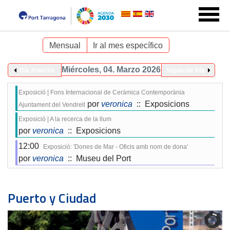
Mensual
Ir al mes específico
Miércoles, 04. Marzo 2026
Día Anterior
Siguiente Día
Exposició | Fons Internacional de Ceràmica Contemporània
por
veronica
:: Exposicions
Ajuntament del Vendrell
Exposició | A la recerca de la llum
por
veronica
:: Exposicions
12:00
Exposició: 'Dones de Mar - Oficis amb nom de dona'
por
veronica
:: Museu del Port
Puerto y Ciudad