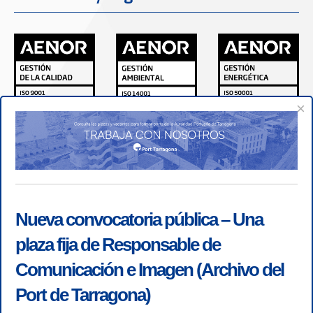
×
Nueva convocatoria pública – Una
plaza fija de Responsable de
Comunicación e Imagen (Archivo del
Port de Tarragona)