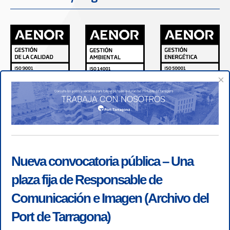
×
Nueva convocatoria pública – Una
plaza fija de Responsable de
Comunicación e Imagen (Archivo del
Port de Tarragona)