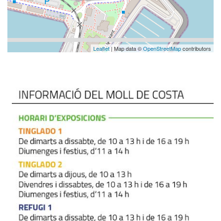
Leaflet
| Map data ©
OpenStreetMap
contributors