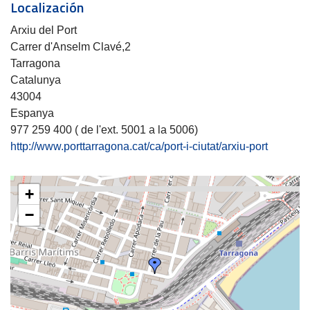
Localización
Arxiu del Port
Carrer d'Anselm Clavé,2
Tarragona
Catalunya
43004
Espanya
977 259 400 ( de l'ext. 5001 a la 5006)
http://www.porttarragona.cat/ca/port-i-ciutat/arxiu-port
+
−