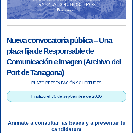
Nueva convocatoria pública – Una
plaza fija de Responsable de
Comunicación e Imagen (Archivo del
Port de Tarragona)
PLAZO PRESENTACIÓN SOLICITUDES
Accesibilidad
|
Nota legal
|
Info RGPD
|
Información de
grabación telefónica
|
SGSI
|
Login
Finaliza el 30 de septiembre de 2026
Autoridad Portuaria de Tarragona © Todos los derechos
reservados |
Diseño Web Responsive
| HTML 5 | CSS 3 |
WCAG 2 y WW3C
Anímate a consultar las bases y a presentar tu
candidatura