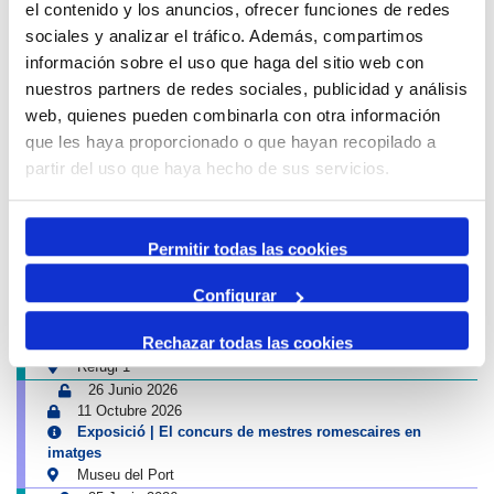
Aviso de circulación
el contenido y los anuncios, ofrecer funciones de redes
sociales y analizar el tráfico. Además, compartimos
12 Agosto 2026
13 Agosto 2026
información sobre el uso que haga del sitio web con
16:00
01:00
-
nuestros partners de redes sociales, publicidad y análisis
Tancament accés Km 0| Eclipsi solar
web, quienes pueden combinarla con otra información
Km 0
que les haya proporcionado o que hayan recopilado a
Próximas actividades Puerto y Ciudad
partir del uso que haya hecho de sus servicios.
4 Julio 2026
13 Septiembre 2026
Exposició | Biennal d'Art contemporani gastronòmic de
Permitir todas las cookies
Cambrils
Tinglado 2
Configurar
10 Julio 2026
23 Agosto 2026
Rechazar todas las cookies
Exposició | Boscos. Cartografies del temps i del gest
Refugi 1
26 Junio 2026
11 Octubre 2026
Exposició | El concurs de mestres romescaires en
imatges
Museu del Port