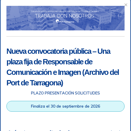
×
Nueva convocatoria pública – Una
plaza fija de Responsable de
Comunicación e Imagen (Archivo del
Port de Tarragona)
PLAZO PRESENTACIÓN SOLICITUDES
Accesibilidad
|
Nota legal
|
Info RGPD
|
Información de
grabación telefónica
|
SGSI
|
Login
Finaliza el 30 de septiembre de 2026
Autoridad Portuaria de Tarragona © Todos los derechos
reservados |
Diseño Web Responsive
| HTML 5 | CSS 3 |
WCAG 2 y WW3C