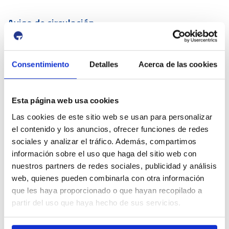
Aviso de circulación
12 Agosto 2026
13 Agosto 2026
16:00
01:00
-
Consentimiento
Detalles
Acerca de las cookies
Tancament accés Km 0| Eclipsi solar
Km 0
Próximas actividades Puerto y Ciudad
Esta página web usa cookies
4 Julio 2026
Las cookies de este sitio web se usan para personalizar
13 Septiembre 2026
el contenido y los anuncios, ofrecer funciones de redes
Exposició | Biennal d'Art contemporani gastronòmic de
Cambrils
sociales y analizar el tráfico. Además, compartimos
Tinglado 2
información sobre el uso que haga del sitio web con
10 Julio 2026
nuestros partners de redes sociales, publicidad y análisis
23 Agosto 2026
web, quienes pueden combinarla con otra información
Exposició | Boscos. Cartografies del temps i del gest
Refugi 1
que les haya proporcionado o que hayan recopilado a
26 Junio 2026
partir del uso que haya hecho de sus servicios.
11 Octubre 2026
Exposició | El concurs de mestres romescaires en