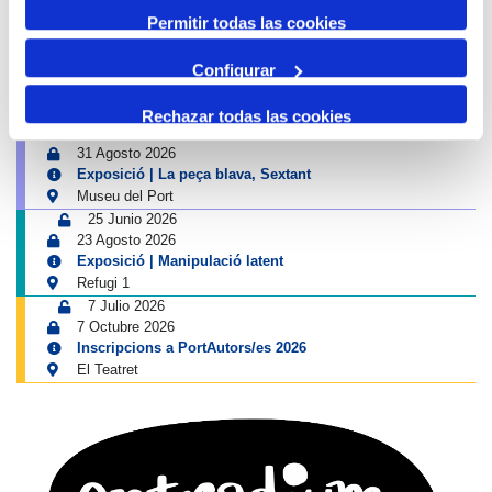
imatges
Permitir todas las cookies
Museu del Port
25 Junio 2026
23 Agosto 2026
Configurar
Exposició | Històries d'amistat
Refugi 1
Rechazar todas las cookies
1 Abril 2026
31 Agosto 2026
Exposició | La peça blava, Sextant
Museu del Port
25 Junio 2026
23 Agosto 2026
Exposició | Manipulació latent
Refugi 1
7 Julio 2026
7 Octubre 2026
Inscripcions a PortAutors/es 2026
El Teatret