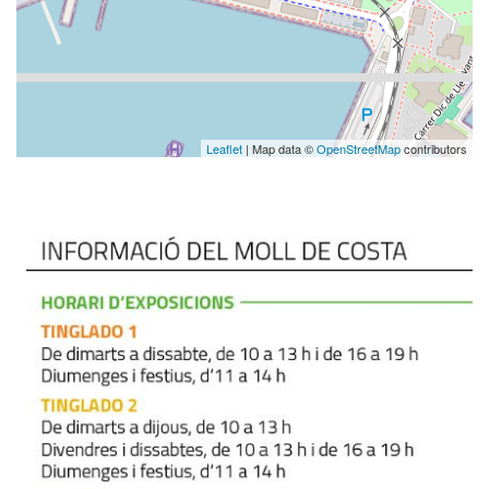
Leaflet
| Map data ©
OpenStreetMap
contributors