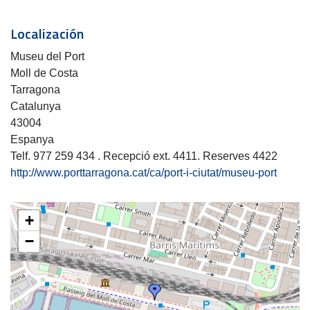
Localización
Museu del Port
Moll de Costa
Tarragona
Catalunya
43004
Espanya
Telf. 977 259 434 . Recepció ext. 4411. Reserves 4422
http://www.porttarragona.cat/ca/port-i-ciutat/museu-port
+
−