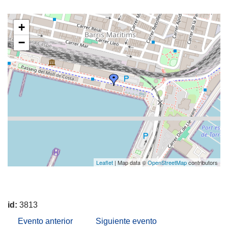
+
−
Leaflet
| Map data ©
OpenStreetMap
contributors
id:
3813
Evento anterior
Siguiente evento