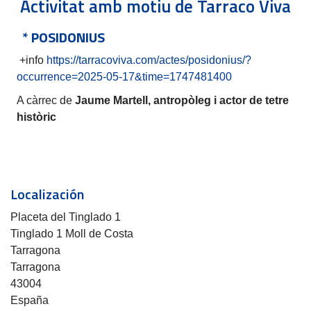
Activitat amb motiu de Tarraco Viva
* POSIDONIUS
+info
https://tarracoviva.com/actes/posidonius/?
occurrence=2025-05-17&time=1747481400
A càrrec de
Jaume Martell, antropòleg i actor de tetre
històric
Localización
Placeta del Tinglado 1
Tinglado 1 Moll de Costa
Tarragona
Tarragona
43004
España