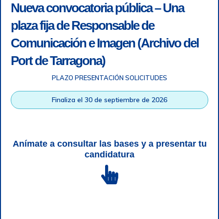
Nueva convocatoria pública – Una
plaza fija de Responsable de
Comunicación e Imagen (Archivo del
Port de Tarragona)
PLAZO PRESENTACIÓN SOLICITUDES
Accesibilidad
|
Nota legal
|
Info RGPD
|
Información de
grabación telefónica
|
SGSI
|
Login
Finaliza el 30 de septiembre de 2026
Autoridad Portuaria de Tarragona © Todos los derechos
reservados |
Diseño Web Responsive
| HTML 5 | CSS 3 |
WCAG 2 y WW3C
Anímate a consultar las bases y a presentar tu
candidatura