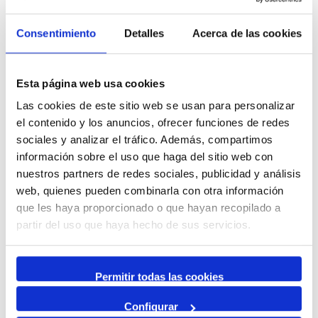
Museu del Port
25 Junio 2026
Consentimiento
Detalles
Acerca de las cookies
23 Agosto 2026
Exposició | Manipulació latent
Refugi 1
Esta página web usa cookies
7 Julio 2026
7 Octubre 2026
Las cookies de este sitio web se usan para personalizar
Inscripcions a PortAutors/es 2026
el contenido y los anuncios, ofrecer funciones de redes
El Teatret
sociales y analizar el tráfico. Además, compartimos
información sobre el uso que haga del sitio web con
nuestros partners de redes sociales, publicidad y análisis
web, quienes pueden combinarla con otra información
que les haya proporcionado o que hayan recopilado a
partir del uso que haya hecho de sus servicios.
Permitir todas las cookies
Canales sociales de '
Moll de Costa
'
Configurar