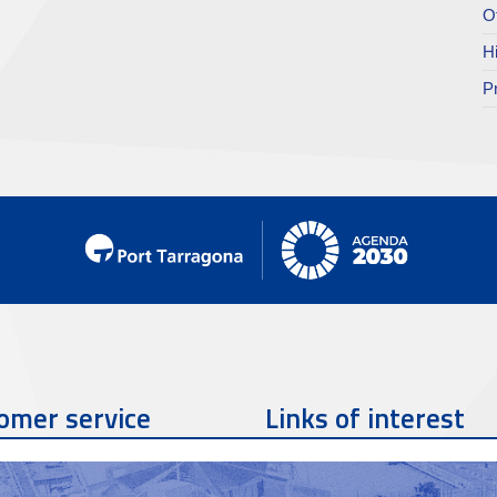
O
H
P
omer service
Links of interest
Contact phone