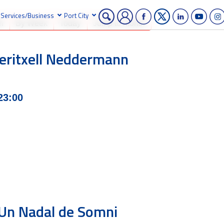
Services/Business
Port City
h
By Week
Today
Jump to month
Meritxell Neddermann
23:00
Un Nadal de Somni