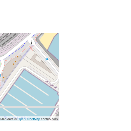
 Map data ©
OpenStreetMap
contributors