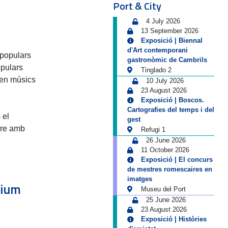
Port & City
4 July 2026
13 September 2026
Exposició | Biennal
d'Art contemporani
 populars
gastronòmic de Cambrils
opulars
Tinglado 2
ren músics
10 July 2026
23 August 2026
Exposició | Boscos.
Cartografies del temps i del
 el
gest
ure amb
Refugi 1
26 June 2026
11 October 2026
Exposició | El concurs
de mestres romescaires en
imatges
dium
Museu del Port
25 June 2026
23 August 2026
Exposició | Històries