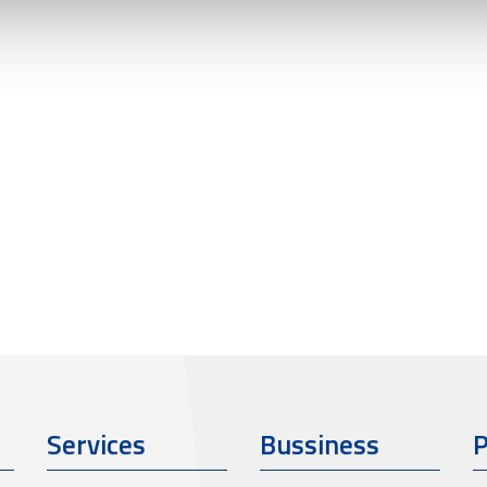
Services
Bussiness
P