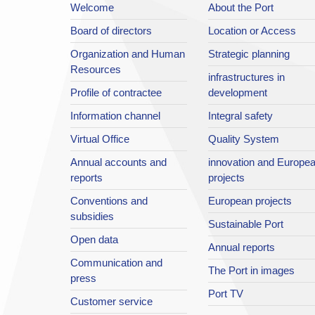
Welcome
About the Port
Board of directors
Location or Access
Organization and Human
Strategic planning
Resources
infrastructures in
Profile of contractee
development
Information channel
Integral safety
Virtual Office
Quality System
Annual accounts and
innovation and Europe
reports
projects
Conventions and
European projects
subsidies
Sustainable Port
Open data
Annual reports
Communication and
The Port in images
press
Port TV
Customer service