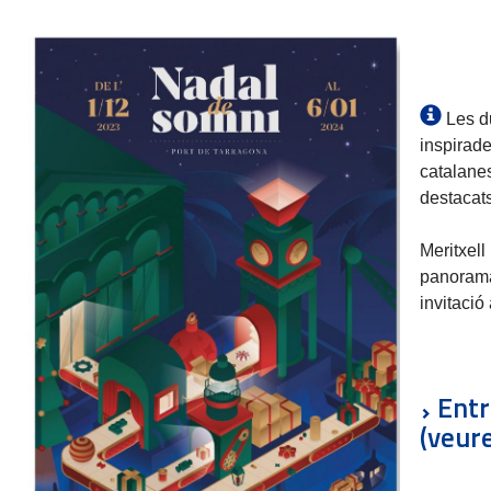
Les du
inspirade
catalane
destacat
Meritxell
panorama
invitació
Entr
(veure