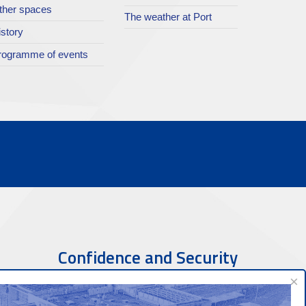
ther spaces
The weather at Port
istory
rogramme of events
Confidence and Security
×