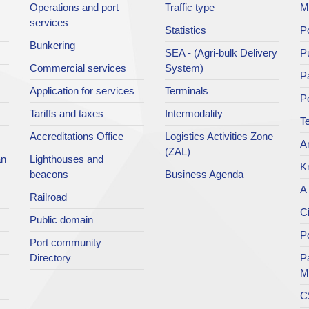
Operations and port
Traffic type
M
services
Statistics
Po
Bunkering
SEA - (Agri-bulk Delivery
Pu
Commercial services
System)
Pa
Application for services
Terminals
P
Tariffs and taxes
Intermodality
Te
Accreditations Office
Logistics Activities Zone
Ar
(ZAL)
an
Lighthouses and
K
beacons
Business Agenda
A 
Railroad
Ci
Public domain
Po
Port community
Directory
P
M
C