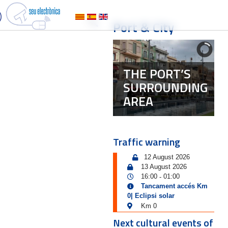
Port & City
THE PORT’S
SURROUNDING
AREA
Traffic warning
12 August 2026
13 August 2026
16:00
01:00
-
Tancament accés Km
0| Eclipsi solar
Km 0
Next cultural events of