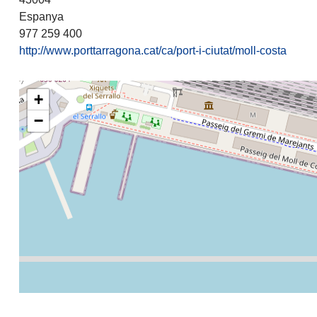
Espanya
977 259 400
http://www.porttarragona.cat/ca/port-i-ciutat/moll-costa
+
−