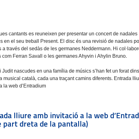
es cantants es reuneixen per presentar un concert de nadales
s en el seu treball Present. El disc és una revisió de nadales p
s a través del sedàs de les germanes Neddermann. Hi col·labo
s com Ferran Savall o les germanes Ahyvin i Ahylin Bruno.
 i Judit nascudes en una família de músics s’han fet un forat dins
 musical català, cada una traçant camins diferents. Entrada lli
 a la web d’Entradium
ada lliure amb invitació a la web d’Entra
 part dreta de la pantalla)