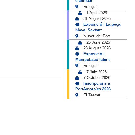
d'amistat
Refugi 1
1 April 2026
31 August 2026
Exposició | La peça
blava, Sextant
Museu del Port
25 June 2026
23 August 2026
Exposició |
Manipulació latent
Refugi 1
7 July 2026
7 October 2026
Inscripcions a
PortAutors/es 2026
El Teatret