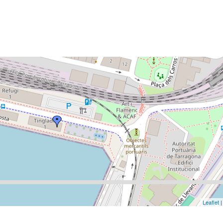
Leaflet
|