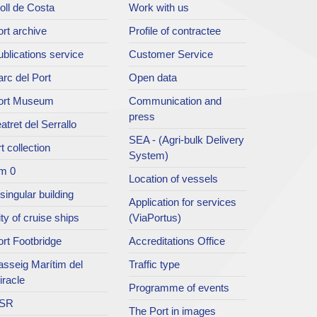
oll de Costa
Work with us
rt archive
Profile of contractee
blications service
Customer Service
rc del Port
Open data
ort Museum
Communication and
press
atret del Serrallo
SEA - (Agri-bulk Delivery
t collection
System)
m 0
Location of vessels
singular building
Application for services
ty of cruise ships
(ViaPortus)
rt Footbridge
Accreditations Office
asseig Marítim del
Traffic type
iracle
Programme of events
SR
The Port in images