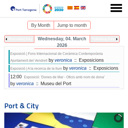
By Month
Jump to month
Wednesday, 04. March
Preceding Day
Following Day
2026
Exposició | Fons Internacional de Ceràmica Contemporània
by
veronica
:: Exposicions
Ajuntament del Vendrell
by
veronica
:: Exposicions
Exposició | A la recerca de la llum
12:00
Exposició: 'Dones de Mar - Oficis amb nom de dona'
by
veronica
:: Museu del Port
Port & City