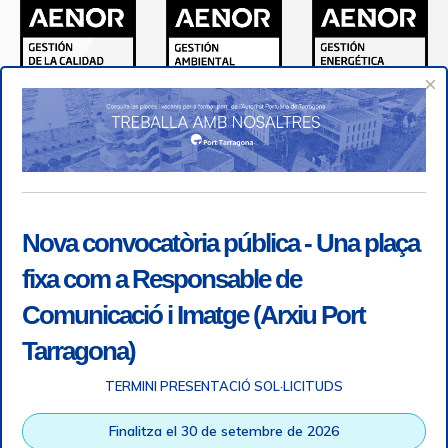
×
Nova convocatòria pública - Una plaça
fixa com a Responsable de
Comunicació i Imatge (Arxiu Port
Tarragona)
TERMINI PRESENTACIÓ SOL·LICITUDS
Accessibility
|
Legal note
|
+ info RGPD
|
Information of
Finalitza el 30 de setembre de 2026
telephone recordings
|
SGSI
|
Login