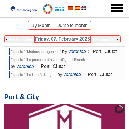
By Month
Jump to month
Friday, 07. February 2025
Preceding Day
Following Day
by
veronica
:: Port i Ciutat
Exposició 'Marines tarragonines'
Exposició 'La processó d'hivern' d'Ignasi Blanch
by
veronica
:: Port i Ciutat
by
veronica
:: Port i Ciutat
Exposició 'La llum és l'origen'
Port & City