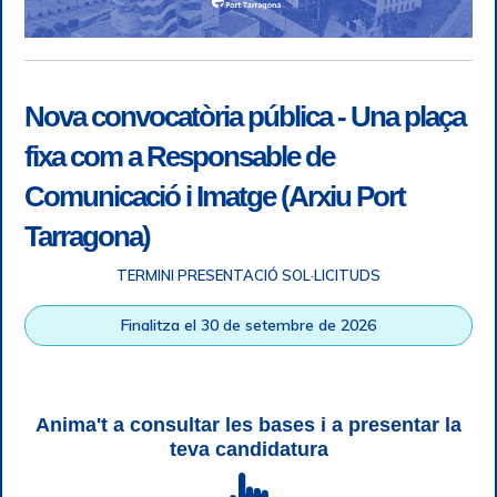
Nova convocatòria pública - Una plaça
fixa com a Responsable de
Comunicació i Imatge (Arxiu Port
Tarragona)
TERMINI PRESENTACIÓ SOL·LICITUDS
Accessibility
|
Legal note
|
+ info RGPD
|
Information of
Finalitza el 30 de setembre de 2026
telephone recordings
|
SGSI
|
Login
Tarragona Port Authority © All rights reserved |
Responsive
Web design
| HTML 5 | CSS 3 | WCAG 2 i WW3C
Anima't a consultar les bases i a presentar la
teva candidatura