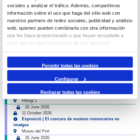
sociales y analizar el tráfico. Además, compartimos
12 August 2026
información sobre el uso que haga del sitio web con
13 August 2026
16:00
01:00
nuestros partners de redes sociales, publicidad y análisis
-
Tancament accés Km 0| Eclipsi solar
web, quienes pueden combinarla con otra información
Km 0
que les haya proporcionado o que hayan recopilado a
Next cultural events of Port & City
partir del uso que haya hecho de sus servicios.
4 July 2026
13 September 2026
Exposició | Biennal d'Art contemporani gastronòmic de
Permitir todas las cookies
Cambrils
Tinglado 2
Configurar
10 July 2026
23 August 2026
Rechazar todas las cookies
Exposició | Boscos. Cartografies del temps i del gest
Refugi 1
26 June 2026
11 October 2026
Exposició | El concurs de mestres romescaires en
imatges
Museu del Port
25 June 2026