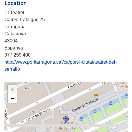
Location
El Teatret
Carrer Trafalgar, 25
Tarragona
Catalunya
43004
Espanya
977 259 400
http://www.porttarragona.cat/ca/port-i-ciutat/teatret-del-
serrallo
+
−