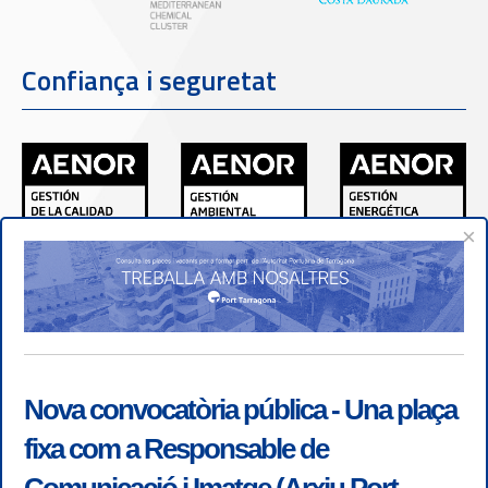
Confiança i seguretat
×
Nova convocatòria pública - Una plaça
fixa com a Responsable de