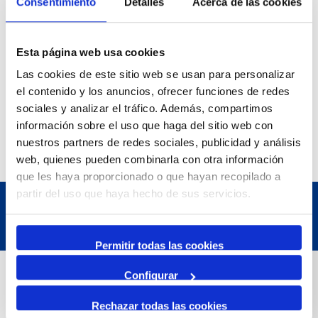
Consentimiento
Detalles
Acerca de las cookies
Esta página web usa cookies
Las cookies de este sitio web se usan para personalizar
el contenido y los anuncios, ofrecer funciones de redes
sociales y analizar el tráfico. Además, compartimos
información sobre el uso que haga del sitio web con
nuestros partners de redes sociales, publicidad y análisis
web, quienes pueden combinarla con otra información
que les haya proporcionado o que hayan recopilado a
partir del uso que haya hecho de sus servicios.
Permitir todas las cookies
Dades de Contacte
Configurar
Rechazar todas las cookies