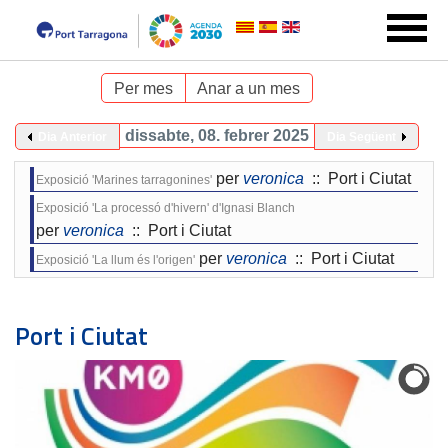
Per mes
Anar a un mes
dissabte, 08. febrer 2025
Dia Anterior
Dia Següent
per
veronica
:: Port i Ciutat
Exposició 'Marines tarragonines'
Exposició 'La processó d'hivern' d'Ignasi Blanch
per
veronica
:: Port i Ciutat
per
veronica
:: Port i Ciutat
Exposició 'La llum és l'origen'
Port i Ciutat