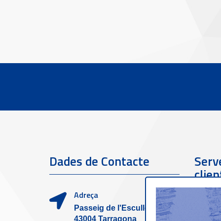
Dades de Contacte
Serve
clien
Adreça
Passeig de l'Escullera s/n,
43004 Tarragona