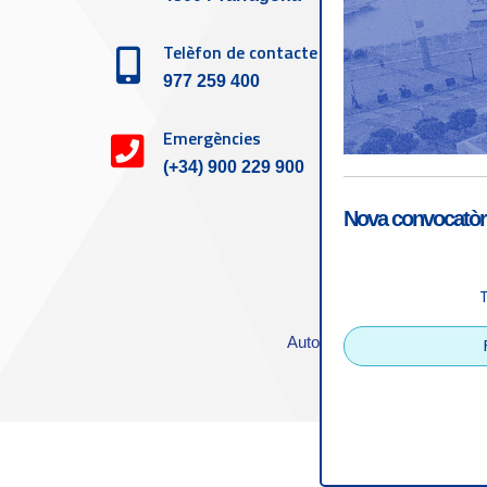
Telèfon de contacte
977 259 400
Emergències
(+34) 900 229 900
Nova convocatòri
Accessibilitat
|
Nota
Autoritat Portuària de Tarra