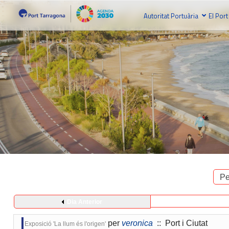
Autoritat Portuària
El Port
Pe
Dia Anterior
per
veronica
:: Port i Ciutat
Exposició 'La llum és l'origen'