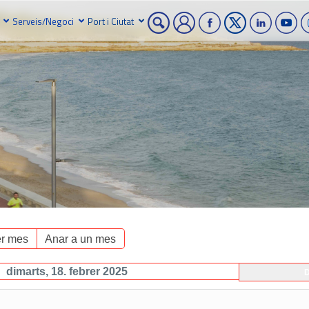
Serveis/Negoci
Port i Ciutat
r mes
Anar a un mes
dimarts, 18. febrer 2025
D