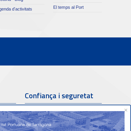
El temps al Port
enda d'activitats
Confiança i seguretat
×