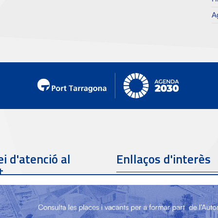
Ag
i d'atenció al
Enllaços d'interès
t
Telèfon de contacte