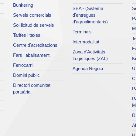
Bunkering
SEA - (Sistema
Se
Serveis comercials
d'entregues
Pa
d'agroalimentaris)
Sol·licitud de serveis
M
Terminals
Tarifes i taxes
Te
Intermodalitat
Centre d'acreditacions
Fo
Zona d'Activitats
Fars i abalisament
Logístiques (ZAL)
K
Ferrocarril
Agenda Negoci
Un
Domini públic
Ci
Directori comunitat
Pa
portuària
P
M
R
Al
Hi