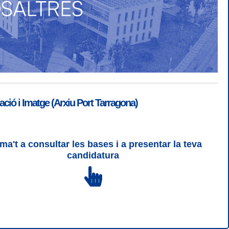
ió i Imatge (Arxiu Port Tarragona)
ma't a consultar les bases i a presentar la teva
ogin
|
Desconnectar
candidatura
 | CSS 3 | WCAG 2 i WW3C