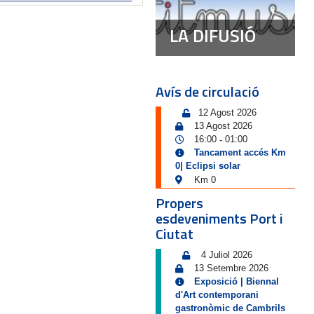
LA DIFUSIÓ
Avís de circulació
12 Agost 2026
13 Agost 2026
16:00
01:00
-
Tancament accés Km
0| Eclipsi solar
Km 0
Propers
esdeveniments Port i
Ciutat
4 Juliol 2026
13 Setembre 2026
Exposició | Biennal
d'Art contemporani
gastronòmic de Cambrils