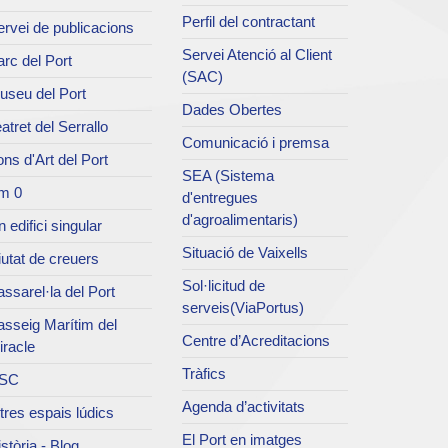
Perfil del contractant
rvei de publicacions
Servei Atenció al Client
rc del Port
(SAC)
useu del Port
Dades Obertes
atret del Serrallo
Comunicació i premsa
ns d'Art del Port
SEA (Sistema
m 0
d'entregues
d'agroalimentaris)
 edifici singular
Situació de Vaixells
utat de creuers
Sol·licitud de
ssarel·la del Port
serveis(ViaPortus)
asseig Marítim del
Centre d’Acreditacions
iracle
Tràfics
SC
Agenda d’activitats
tres espais lúdics
El Port en imatges
stòria - Blog