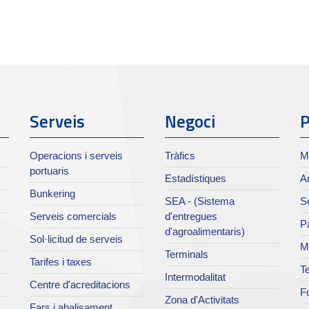
Serveis
Negoci
P
Operacions i serveis
Tràfics
M
portuaris
Estadístiques
Ar
Bunkering
SEA - (Sistema
Se
Serveis comercials
d'entregues
Pa
d'agroalimentaris)
Sol·licitud de serveis
M
Terminals
Tarifes i taxes
Te
Intermodalitat
Centre d'acreditacions
Fo
Zona d'Activitats
Fars i abalisament