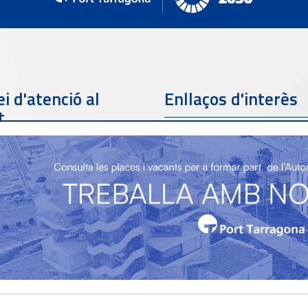
i d'atenció al
Enllaços d'interès
t
Telèfon de contacte
977 259 462
Email de contacte
Partners
sac@porttarragona.cat
Informació SAC
Accès a SAC ( Servei
d'atenció al client )