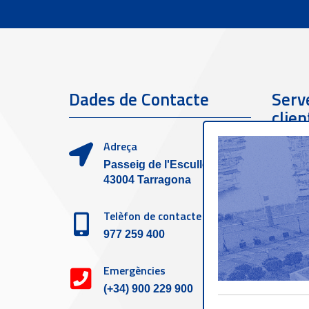
Dades de Contacte
Serve
clien
Adreça
Passeig de l'Escullera s/n,
43004 Tarragona
Telèfon de contacte
977 259 400
Emergències
(+34) 900 229 900