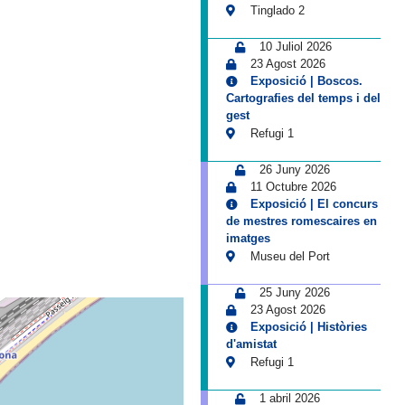
Tinglado 2
10 Juliol 2026
23 Agost 2026
Exposició | Boscos.
Cartografies del temps i del
gest
Refugi 1
26 Juny 2026
11 Octubre 2026
Exposició | El concurs
de mestres romescaires en
imatges
Museu del Port
25 Juny 2026
23 Agost 2026
Exposició | Històries
d'amistat
Refugi 1
1 abril 2026