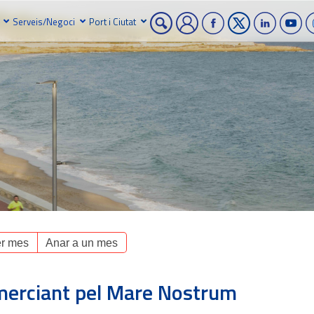
Serveis/Negoci
Port i Ciutat
r mes
Anar a un mes
comerciant pel Mare Nostrum