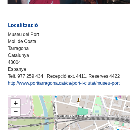
Localització
Museu del Port
Moll de Costa
Tarragona
Catalunya
43004
Espanya
Telf. 977 259 434 . Recepció ext. 4411. Reserves 4422
http://www.porttarragona.cat/ca/port-i-ciutat/museu-port
+
−