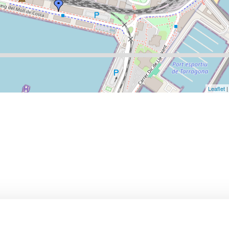
Leaflet
|