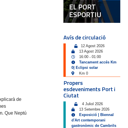
EL PORT
ESPORTIU
Avís de circulació
12 Agost 2026
13 Agost 2026
16:00
01:00
-
Tancament accés Km
0| Eclipsi solar
Km 0
Propers
esdeveniments Port i
Ciutat
xplicarà de
4 Juliol 2026
nes
13 Setembre 2026
rum. Que Neptú
Exposició | Biennal
d'Art contemporani
gastronòmic de Cambrils