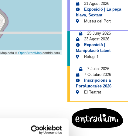
31 Agost 2026
Exposició | La peça
blava, Sextant
Museu del Port
25 Juny 2026
23 Agost 2026
Exposició |
Manipulació latent
 Map data ©
OpenStreetMap
contributors
Refugi 1
7 Juliol 2026
7 Octubre 2026
Inscripcions a
PortAutors/es 2026
El Teatret