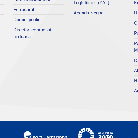
Logístiques (ZAL)
K
Ferrocarril
Agenda Negoci
Un
Domini públic
Ci
Directori comunitat
Pa
portuària
P
M
R
Al
Hi
Ag