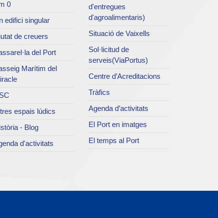
m 0
d'entregues
d'agroalimentaris)
 edifici singular
Situació de Vaixells
utat de creuers
Sol·licitud de
ssarel·la del Port
serveis(ViaPortus)
asseig Marítim del
Centre d’Acreditacions
iracle
Tràfics
SC
Agenda d’activitats
tres espais lúdics
El Port en imatges
stòria - Blog
El temps al Port
enda d'activitats