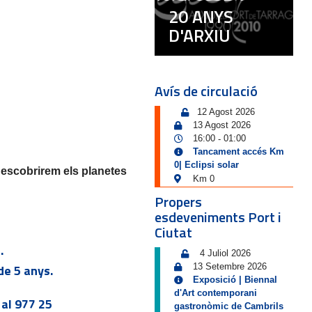
20 ANYS
D'ARXIU
Avís de circulació
12 Agost 2026
13 Agost 2026
16:00
01:00
-
Tancament accés Km
0| Eclipsi solar
 Descobrirem els planetes
Km 0
Propers
esdeveniments Port i
Ciutat
.
4 Juliol 2026
de 5 anys.
13 Setembre 2026
Exposició | Biennal
d'Art contemporani
 al 977 25
gastronòmic de Cambrils