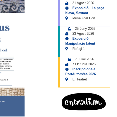
31 Agost 2026
Exposició | La peça
blava, Sextant
Museu del Port
25 Juny 2026
23 Agost 2026
Exposició |
Manipulació latent
Refugi 1
7 Juliol 2026
7 Octubre 2026
Inscripcions a
PortAutors/es 2026
El Teatret