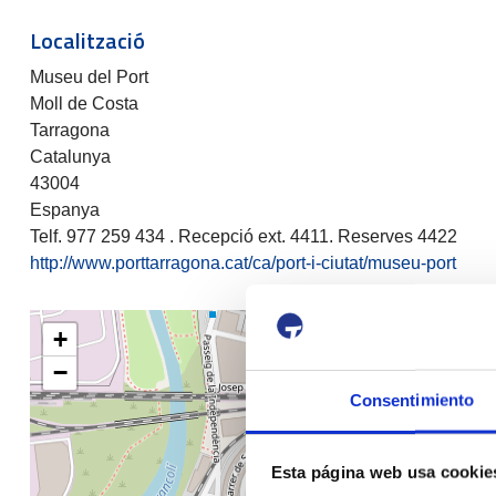
Localització
Museu del Port
Moll de Costa
Tarragona
Catalunya
43004
Espanya
Telf. 977 259 434 . Recepció ext. 4411. Reserves 4422
http://www.porttarragona.cat/ca/port-i-ciutat/museu-port
+
−
Consentimiento
Esta página web usa cookie