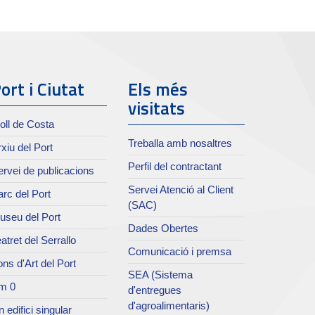
ort i Ciutat
Els més
visitats
oll de Costa
Treballa amb nosaltres
xiu del Port
Perfil del contractant
rvei de publicacions
Servei Atenció al Client
rc del Port
(SAC)
useu del Port
Dades Obertes
atret del Serrallo
Comunicació i premsa
ns d'Art del Port
SEA (Sistema
m 0
d'entregues
d'agroalimentaris)
 edifici singular