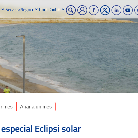
Serveis/Negoci
Port i Ciutat
r mes
Anar a un mes
especial Eclipsi solar