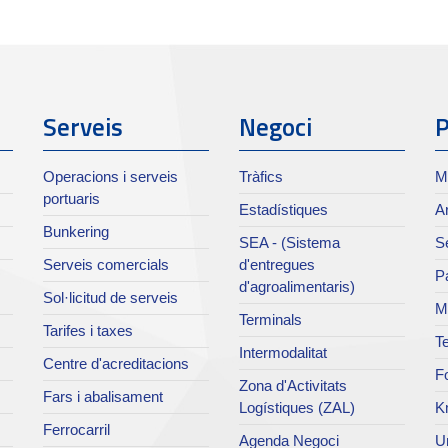
Serveis
Negoci
P
Operacions i serveis
Tràfics
M
portuaris
Estadístiques
Ar
Bunkering
SEA - (Sistema
Se
Serveis comercials
d'entregues
Pa
d'agroalimentaris)
Sol·licitud de serveis
M
Terminals
Tarifes i taxes
Te
Intermodalitat
Centre d'acreditacions
Fo
Zona d'Activitats
Fars i abalisament
Logístiques (ZAL)
K
Ferrocarril
Agenda Negoci
Un